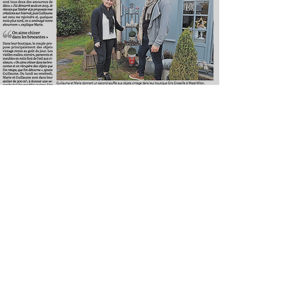
Courrier de l'Ouest :
la presse parle de
nous!
DES NOUVEAUTÉS
CHAQUE SEMAINE