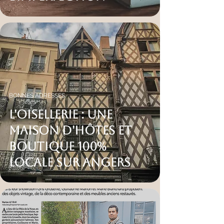
BONNES ADRESSES
L'Oisellerie : une
maison d'hôtes et
boutique 100%
locale sur Angers