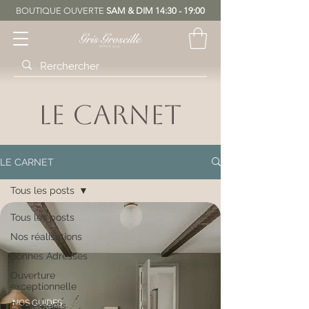
BOUTIQUE OUVERTE
SAM & DIM 14:30 - 19:00
LE CARNET
LE CARNET
Tous les posts
Tous les posts
Nos réalisations
Bonnes Adresses
Ouverture
exceptionnelle
NOS GUIDES
Evénements