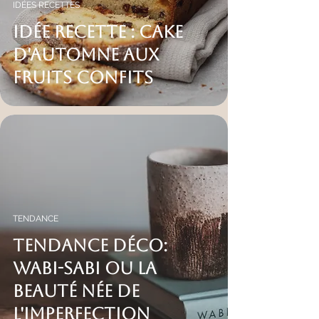
IDÉES RECETTES
IDÉE RECETTE : CAKE
D'AUTOMNE AUX
FRUITS CONFITS
TENDANCE
Tendance Déco:
Wabi-Sabi ou la
beauté née de
l'imperfection