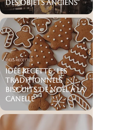
des objets anciens
IDÉES RECETTES
IDÉE RECETTE : LES
TRADITIONNELS
BISCUITS DE NOËL À LA
CANELLE