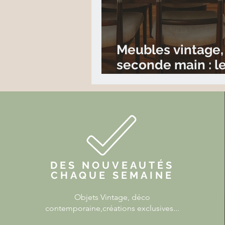
Meubles vintage,
seconde main : l
pour un intérieur
DES NOUVEAUTÉS
CHAQUE SEMAINE
Objets
Vintage, déco
contemporaine,créations exclusives...