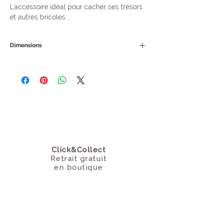
L'accessoire idéal pour cacher ses trésors
et autres bricoles...
3 tailles disponibles.
Dimensions
Petit modèle : 20,5 x 14,5 x 7,5 cm
Moyen modèle : 25 x 18 x 8,5 cm
Grand modèle : 29 x 19,7 x 9,5 cm
Click&Collect
Retrait gratuit
en boutique