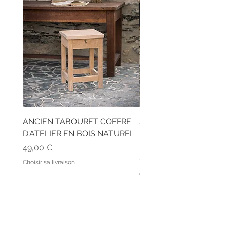
ANCIEN TABOURET COFFRE
ANCIEN BUREAU D'ÉC
D'ATELIER EN BOIS NATUREL
EN BOIS ET SON BANC
LATTES
Prix
49,00 €
Prix
129,00 €
Choisir sa livraison