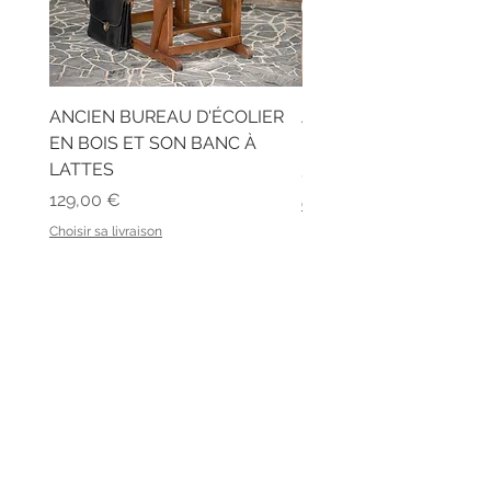
ANCIEN BUREAU D'ÉCOLIER
ANCIEN CASIER DE B
EN BOIS ET SON BANC À
RIDEAU
LATTES
Prix
89,00 €
Prix
129,00 €
Choisir sa livraison