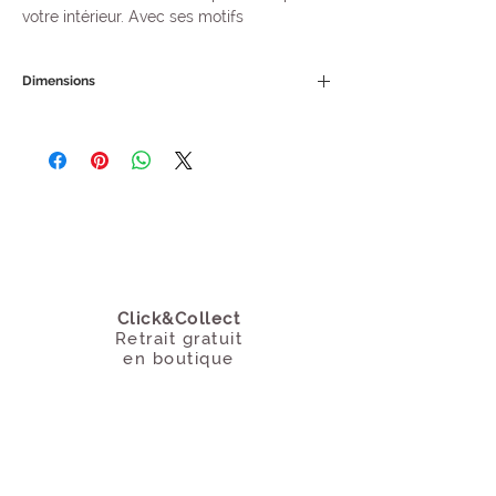
votre intérieur. Avec ses motifs
géométriques colorés, il est à la fois
tendance et pratique.
Dimensions
Facile d'entretien (lavable en machine à
50 x 80 cm
30°C), ce tapis rectangulaire en coton
boho trouvera sa place aussi bien dans
une cuisine, une salle de bain, un salon ou
toute autre pièce de la maison.
Click&Collect
Retrait gratuit
en boutique