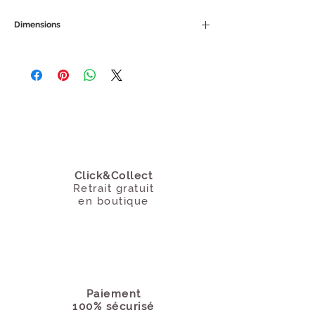
bureau, votre cabinet de curiosité ou
Dimensions
complétera à merveille ce
porte-
tampons
ancien.
H 8 cm env.
Click&Collect
Retrait gratuit
en boutique
Paiement
100% sécurisé