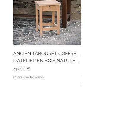
ANCIEN TABOURET COFFRE
ANCIEN BUREAU D'ÉC
D'ATELIER EN BOIS NATUREL
EN BOIS ET SON BANC
LATTES
Prix
49,00 €
Prix
129,00 €
Choisir sa livraison