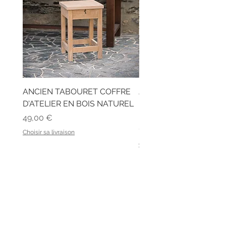
ANCIEN TABOURET COFFRE
ANCIEN BUREAU D'ÉC
D'ATELIER EN BOIS NATUREL
EN BOIS ET SON BANC
LATTES
Prix
49,00 €
Prix
129,00 €
Choisir sa livraison