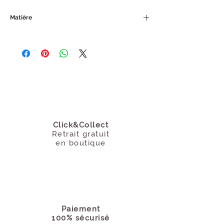
Matière
Taille ajustable.
Acier inoxydable doré
Click&Collect
Retrait gratuit
en boutique
Paiement
100% sécurisé