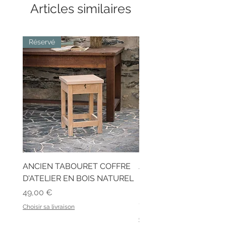
Articles similaires
Réservé
ANCIEN TABOURET COFFRE
ANCIEN BUREAU D'ÉC
D'ATELIER EN BOIS NATUREL
EN BOIS ET SON BANC
LATTES
Prix
49,00 €
Prix
129,00 €
Choisir sa livraison