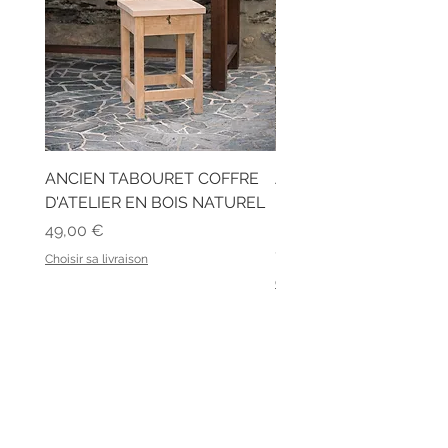
ANCIEN TABOURET COFFRE
ANCIEN BUREAU D'ÉC
D'ATELIER EN BOIS NATUREL
EN BOIS ET SON BANC
LATTES
Prix
49,00 €
Prix
129,00 €
Choisir sa livraison