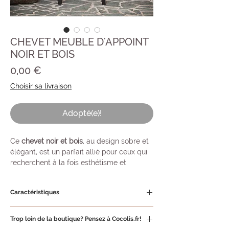
CHEVET MEUBLE D'APPOINT
NOIR ET BOIS
Prix
0,00 €
Choisir sa livraison
Adopté(e)!
Ce
chevet noir et bois
, au design sobre et
élégant, est un parfait allié pour ceux qui
recherchent à la fois esthétisme et
fonctionnalité. Son contraste entre le noir
profond et le bois naturel apporte une
Caractéristiques
touche de caractère, tout en restant facile
à intégrer dans différents styles de
Matériaux :
Bois massif, peinture noire
décoration.
Trop loin de la boutique? Pensez à Cocolis.fr!
mate