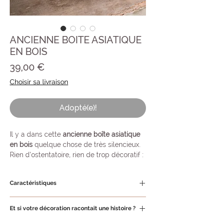
ANCIENNE BOITE ASIATIQUE
EN BOIS
Prix
39,00 €
Choisir sa livraison
Adopté(e)!
Il y a dans cette
ancienne boîte asiatique
en bois
quelque chose de très silencieux.
Rien d’ostentatoire, rien de trop décoratif :
seulement un bois brun, patiné, frotté par
le temps, et ces petites étiquettes
Caractéristiques
manuscrites qui semblent avoir survécu à
plusieurs vies.
Type :
ancienne boîte / coffret de
Et si votre décoration racontait une histoire ?
rangement
On ne sait pas exactement ce qu’elle a