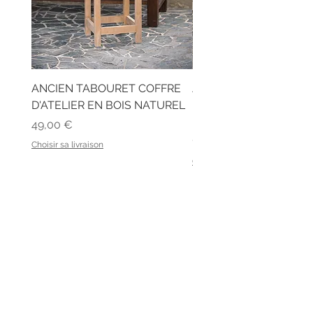
ANCIEN TABOURET COFFRE
ANCIEN BUREAU D'ÉC
D'ATELIER EN BOIS NATUREL
EN BOIS ET SON BANC
LATTES
Prix
49,00 €
Prix
129,00 €
Choisir sa livraison