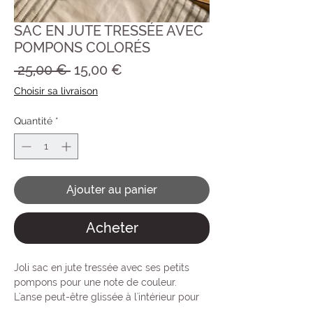
SAC EN JUTE TRESSÉE AVEC
POMPONS COLORÉS
Prix
Prix
 25,00 € 
15,00 €
original
promotionnel
Choisir sa livraison
Quantité
*
Ajouter au panier
Acheter
Joli sac en jute tressée avec ses petits
pompons pour une note de couleur.
L'anse peut-être glissée à l'intérieur pour
le porter esprit pochette.