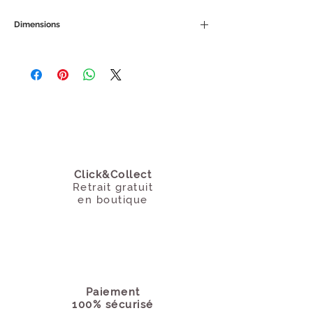
Idéal pour cet été!
Dimensions
Marque : Vintage Addiction
38 x 27 cm (hors anses)
Click&Collect
Retrait gratuit
en boutique
Paiement
100% sécurisé