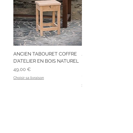
ANCIEN TABOURET COFFRE
ANCIEN BUREAU D'ÉC
D'ATELIER EN BOIS NATUREL
EN BOIS ET SON BANC
LATTES
Prix
49,00 €
Prix
129,00 €
Choisir sa livraison