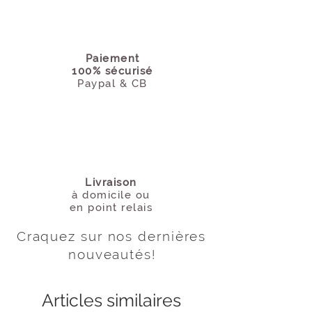
accueille une bougie chauffe-plat et
trouve naturellement sa place sur une
console, une table de chevet, une étagère
ou au cœur d’une décoration simple et
Paiement
chaleureuse. Un objet à la fois décoratif et
100% sécurisé
poétique, pensé pour faire entrer un peu
Paypal & CB
de lumière dans le quotidien.
Livraison
à domicile
ou
en point relais
Craquez sur nos dernières
nouveautés
!
Articles similaires