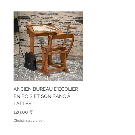
ANCIEN BUREAU D'ÉCOLIER
ANCIEN CASIER DE B
EN BOIS ET SON BANC À
RIDEAU
LATTES
Prix
89,00 €
Prix
129,00 €
Choisir sa livraison