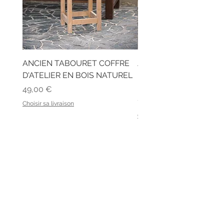
ANCIEN TABOURET COFFRE
ANCIEN BUREAU D'ÉC
D'ATELIER EN BOIS NATUREL
EN BOIS ET SON BANC
LATTES
Prix
49,00 €
Prix
129,00 €
Choisir sa livraison