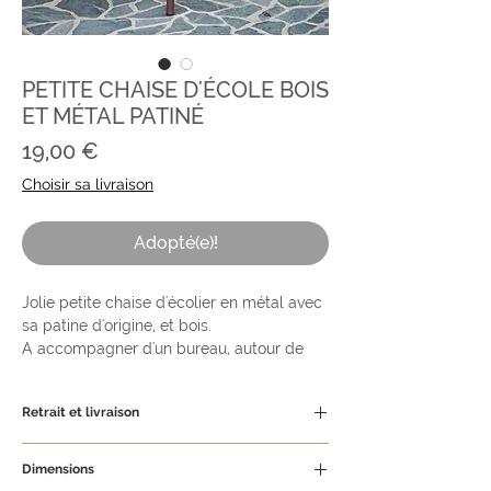
PETITE CHAISE D'ÉCOLE BOIS
ET MÉTAL PATINÉ
Prix
19,00 €
Choisir sa livraison
Adopté(e)!
Jolie petite chaise d'écolier en métal avec
sa patine d'origine, et bois.
A accompagner d'un bureau, autour de
votre table basse de salon...
Retrait et livraison
Retrait possible à l'atelier.
Dimensions
Pour toute demande de livraison, nous