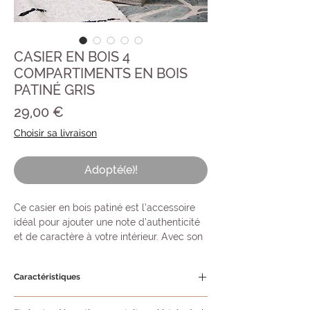
CASIER EN BOIS 4
COMPARTIMENTS EN BOIS
PATINÉ GRIS
Prix
29,00 €
Choisir sa livraison
Adopté(e)!
Ce casier en bois patiné est l’accessoire
idéal pour ajouter une note d’authenticité
et de caractère à votre intérieur. Avec son
charme rustique et sa finition vieillie, il
s’adapte à différents usages, du
Caractéristiques
rangement fonctionnel à la décoration
pleine de charme.
Matériau :
Bois patiné