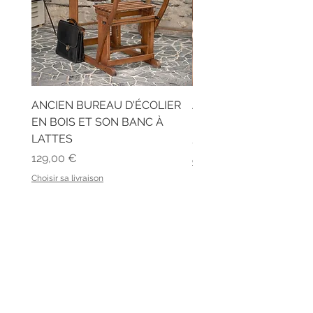
ANCIEN BUREAU D'ÉCOLIER
ANCIEN CASIER DE B
EN BOIS ET SON BANC À
RIDEAU
LATTES
Prix
89,00 €
Prix
129,00 €
Choisir sa livraison