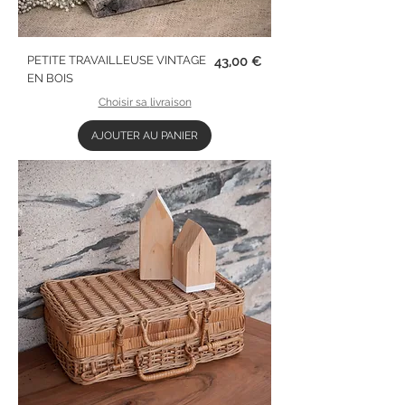
Prix
PETITE TRAVAILLEUSE VINTAGE
43,00 €
EN BOIS
Choisir sa livraison
AJOUTER AU PANIER