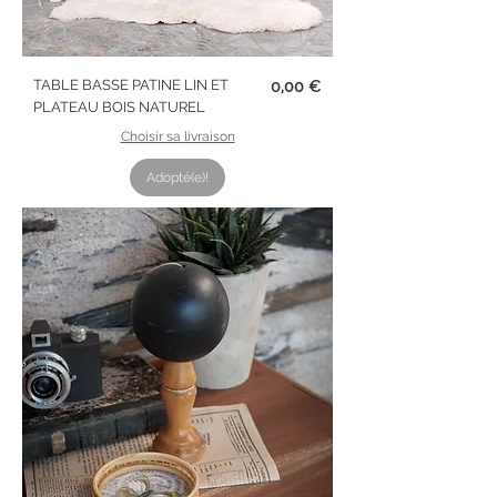
Prix
TABLE BASSE PATINE LIN ET
0,00 €
PLATEAU BOIS NATUREL
Choisir sa livraison
Adopté(e)!