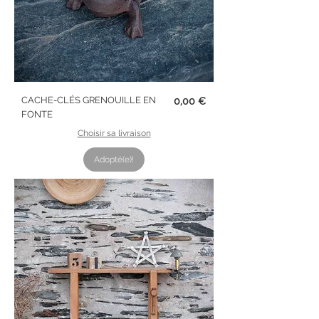
Prix
CACHE-CLÉS GRENOUILLE EN
0,00 €
FONTE
Choisir sa livraison
Adopté(e)!