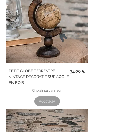
Prix
PETIT GLOBE TERRESTRE
34,00 €
VINTAGE DÉCORATIF SUR SOCLE
EN BOIS
Choisir sa livraison
Adopté(e)!