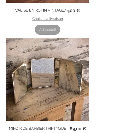
Prix
VALISE EN ROTIN VINTAGE
24,00 €
Choisir sa livraison
Adopté(e)!
Prix
MIROIR DE BARBIER TRIPTYQUE
89,00 €