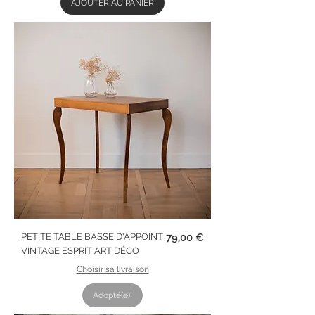
AJOUTER AU PANIER
Prix
PETITE TABLE BASSE D'APPOINT
79,00 €
VINTAGE ESPRIT ART DÉCO
Choisir sa livraison
Adopté(e)!