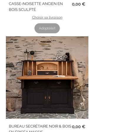
Prix
CASSE-NOISETTE ANCIEN EN
0,00 €
BOIS SCULPTÉ
Choisir sa livraison
Adopté(e)!
Prix
BUREAU SECRÉTAIRE NOIR & BOIS
0,00 €