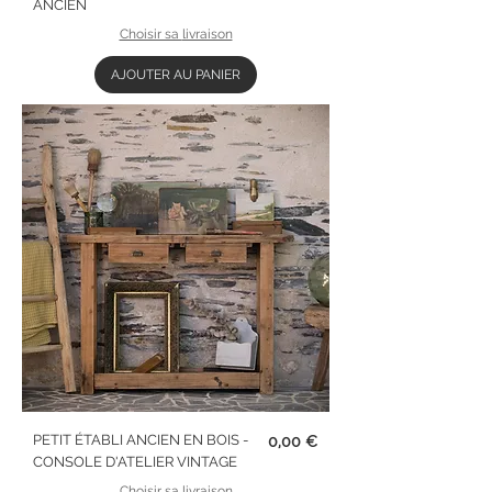
ANCIEN
Choisir sa livraison
AJOUTER AU PANIER
Prix
PETIT ÉTABLI ANCIEN EN BOIS -
0,00 €
CONSOLE D'ATELIER VINTAGE
Choisir sa livraison