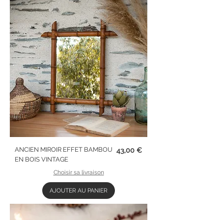
Prix
ANCIEN MIROIR EFFET BAMBOU
43,00 €
EN BOIS VINTAGE
Choisir sa livraison
AJOUTER AU PANIER