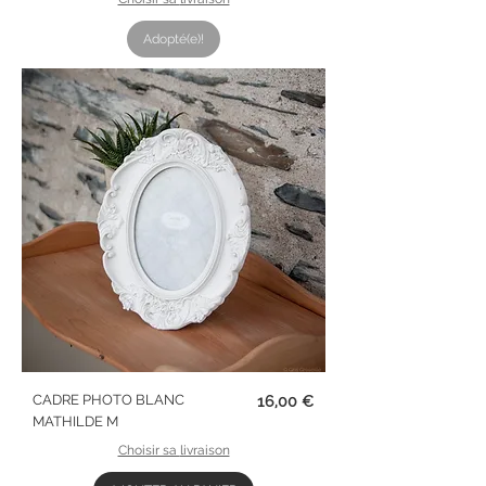
Adopté(e)!
Prix
CADRE PHOTO BLANC
16,00 €
MATHILDE M
Choisir sa livraison