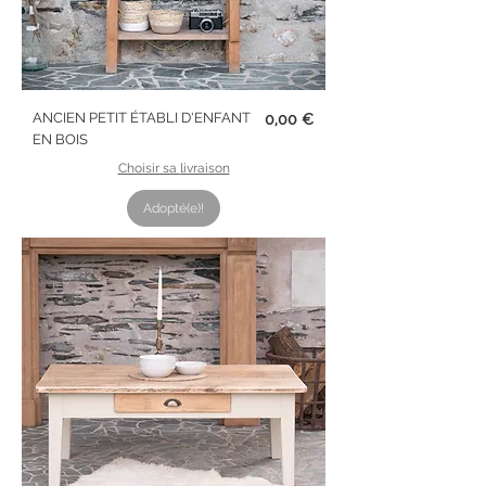
Prix
ANCIEN PETIT ÉTABLI D'ENFANT
0,00 €
EN BOIS
Choisir sa livraison
Adopté(e)!